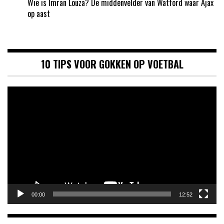
Wie is Imran Louza? De middenvelder van Watford waar Ajax
op aast
10 TIPS VOOR GOKKEN OP VOETBAL
Videospeler
00:00
12:52