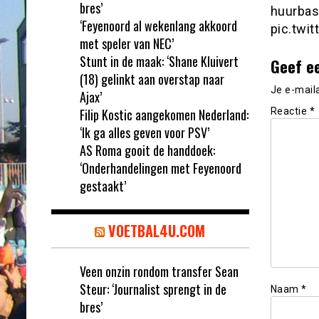
bres’
huurbas
‘Feyenoord al wekenlang akkoord
pic.twi
met speler van NEC’
Stunt in de maak: ‘Shane Kluivert
Geef e
(18) gelinkt aan overstap naar
Je e-mail
Ajax’
Filip Kostic aangekomen Nederland:
Reactie
*
‘Ik ga alles geven voor PSV’
AS Roma gooit de handdoek:
‘Onderhandelingen met Feyenoord
gestaakt’
VOETBAL4U.COM
Veen onzin rondom transfer Sean
Steur: ‘Journalist sprengt in de
Naam
*
bres’