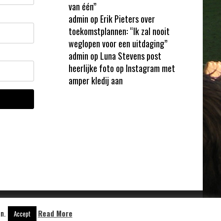
van één”
admin
op
Erik Pieters over
toekomstplannen: “Ik zal nooit
weglopen voor een uitdaging”
admin
op
Luna Stevens post
heerlijke foto op Instagram met
amper kledij aan
n.
Read More
Aangedreven door
WordPress
Accept