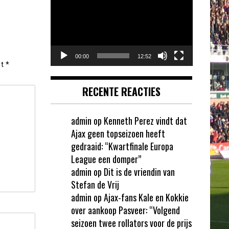
00:00
12:52
et
*
RECENTE REACTIES
admin
op
Kenneth Perez vindt dat
Ajax geen topseizoen heeft
gedraaid: “Kwartfinale Europa
League een domper”
admin
op
Dit is de vriendin van
Stefan de Vrij
admin
op
Ajax-fans Kale en Kokkie
over aankoop Pasveer: “Volgend
seizoen twee rollators voor de prijs