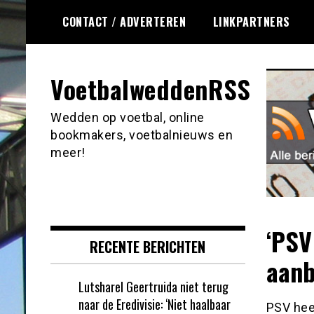
Ga
CONTACT / ADVERTEREN
LINKPARTNERS
naar
de
inhoud
VoetbalweddenRSS
Wedden op voetbal, online
bookmakers, voetbalnieuws en
meer!
‘PSV
RECENTE BERICHTEN
aanb
Lutsharel Geertruida niet terug
naar de Eredivisie: ‘Niet haalbaar
PSV hee