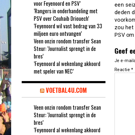
voor Feyenoord en PSV’
een seiz
‘Rangers in onderhandeling met
deden d
PSV over Couhaib Driouech’
voorkom
‘Feyenoord wil vast bedrag van 33
zou het
miljoen euro ontvangen’
PSV om 
Veen onzin rondom transfer Sean
Steur: ‘Journalist sprengt in de
Geef e
bres’
Je e-mail
‘Feyenoord al wekenlang akkoord
met speler van NEC’
Reactie
*
VOETBAL4U.COM
Veen onzin rondom transfer Sean
Steur: ‘Journalist sprengt in de
bres’
‘Feyenoord al wekenlang akkoord