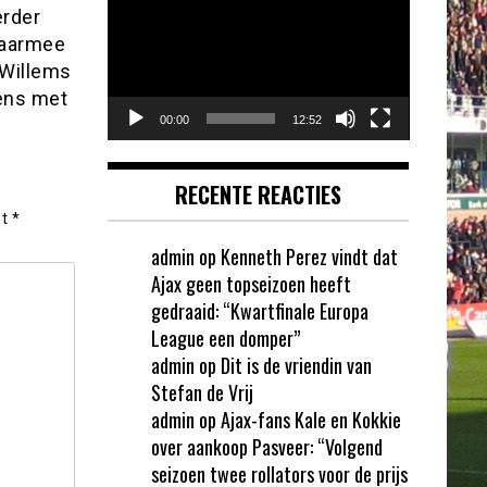
erder
daarmee
 Willems
rens met
00:00
12:52
RECENTE REACTIES
et
*
admin
op
Kenneth Perez vindt dat
Ajax geen topseizoen heeft
gedraaid: “Kwartfinale Europa
League een domper”
admin
op
Dit is de vriendin van
Stefan de Vrij
admin
op
Ajax-fans Kale en Kokkie
over aankoop Pasveer: “Volgend
seizoen twee rollators voor de prijs