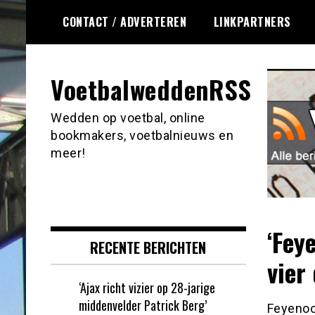
Ga
CONTACT / ADVERTEREN
LINKPARTNERS
naar
de
inhoud
VoetbalweddenRSS
Wedden op voetbal, online
bookmakers, voetbalnieuws en
meer!
‘Fey
RECENTE BERICHTEN
vier 
‘Ajax richt vizier op 28-jarige
middenvelder Patrick Berg’
Feyenoo