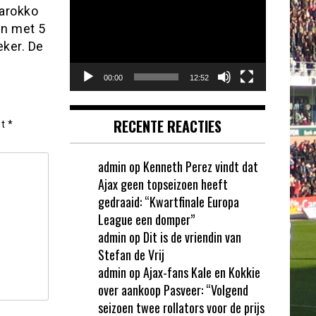
Marokko
en met 5
eker. De
00:00
12:52
RECENTE REACTIES
et
*
admin
op
Kenneth Perez vindt dat
Ajax geen topseizoen heeft
gedraaid: “Kwartfinale Europa
League een domper”
admin
op
Dit is de vriendin van
Stefan de Vrij
admin
op
Ajax-fans Kale en Kokkie
over aankoop Pasveer: “Volgend
seizoen twee rollators voor de prijs