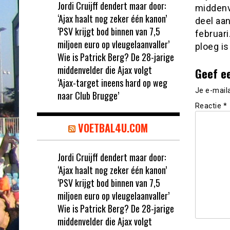
Jordi Cruijff dendert maar door:
middenv
‘Ajax haalt nog zeker één kanon’
deel aan
‘PSV krijgt bod binnen van 7,5
februari
miljoen euro op vleugelaanvaller’
ploeg is
Wie is Patrick Berg? De 28-jarige
middenvelder die Ajax volgt
Geef e
‘Ajax-target ineens hard op weg
Je e-mail
naar Club Brugge’
Reactie
*
VOETBAL4U.COM
Jordi Cruijff dendert maar door:
‘Ajax haalt nog zeker één kanon’
‘PSV krijgt bod binnen van 7,5
miljoen euro op vleugelaanvaller’
Wie is Patrick Berg? De 28-jarige
middenvelder die Ajax volgt