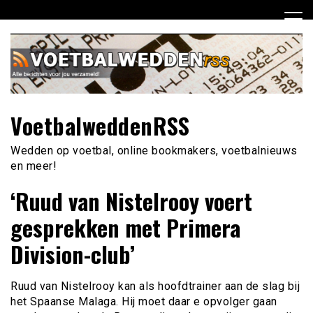
Ga
naar
de
inhoud
VoetbalweddenRSS
Wedden op voetbal, online bookmakers, voetbalnieuws
en meer!
‘Ruud van Nistelrooy voert
gesprekken met Primera
Division-club’
Ruud van Nistelrooy kan als hoofdtrainer aan de slag bij
het Spaanse Malaga. Hij moet daar e opvolger gaan