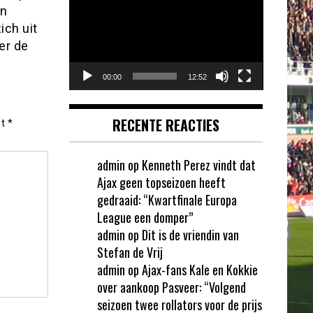
en
ich uit
er de
00:00
12:52
RECENTE REACTIES
et
*
admin
op
Kenneth Perez vindt dat
Ajax geen topseizoen heeft
gedraaid: “Kwartfinale Europa
League een domper”
admin
op
Dit is de vriendin van
Stefan de Vrij
admin
op
Ajax-fans Kale en Kokkie
over aankoop Pasveer: “Volgend
seizoen twee rollators voor de prijs