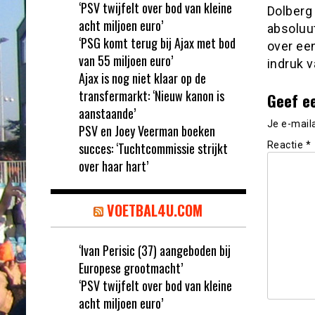
‘PSV twijfelt over bod van kleine
Dolberg
acht miljoen euro’
absoluut
‘PSG komt terug bij Ajax met bod
over een
van 55 miljoen euro’
indruk v
Ajax is nog niet klaar op de
transfermarkt: ‘Nieuw kanon is
Geef e
aanstaande’
Je e-mail
PSV en Joey Veerman boeken
succes: ‘Tuchtcommissie strijkt
Reactie
*
over haar hart’
VOETBAL4U.COM
‘Ivan Perisic (37) aangeboden bij
Europese grootmacht’
‘PSV twijfelt over bod van kleine
acht miljoen euro’