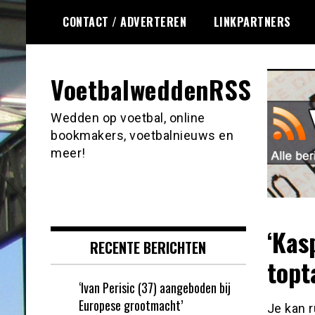
Ga
CONTACT / ADVERTEREN
LINKPARTNERS
naar
de
inhoud
VoetbalweddenRSS
Wedden op voetbal, online
bookmakers, voetbalnieuws en
meer!
‘Kas
RECENTE BERICHTEN
topt
‘Ivan Perisic (37) aangeboden bij
Europese grootmacht’
Je kan r