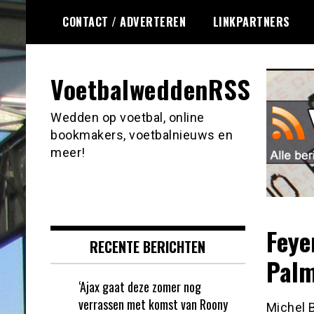
Ga
CONTACT / ADVERTEREN
LINKPARTNERS
naar
de
inhoud
VoetbalweddenRSS
Wedden op voetbal, online
bookmakers, voetbalnieuws en
meer!
Feye
RECENTE BERICHTEN
Palm
‘Ajax gaat deze zomer nog
verrassen met komst van Roony
Michel B