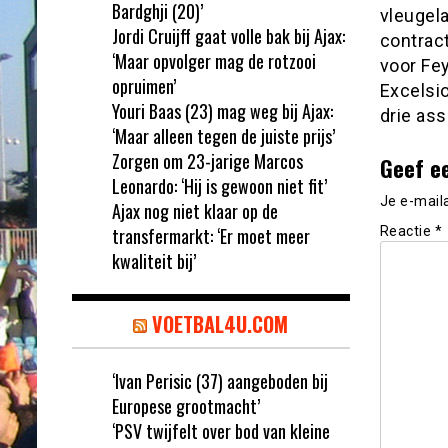
Bardghji (20)’
vleugela
Jordi Cruijff gaat volle bak bij Ajax:
contract
‘Maar opvolger mag de rotzooi
voor Fe
opruimen’
Excelsio
Youri Baas (23) mag weg bij Ajax:
drie ass
‘Maar alleen tegen de juiste prijs’
Zorgen om 23-jarige Marcos
Geef e
Leonardo: ‘Hij is gewoon niet fit’
Je e-mail
Ajax nog niet klaar op de
transfermarkt: ‘Er moet meer
Reactie
*
kwaliteit bij’
VOETBAL4U.COM
‘Ivan Perisic (37) aangeboden bij
Europese grootmacht’
‘PSV twijfelt over bod van kleine