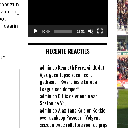
daar zijn
liaan nog
oot
f daarin
00:00
12:52
RECENTE REACTIES
et
*
admin
op
Kenneth Perez vindt dat
Ajax geen topseizoen heeft
gedraaid: “Kwartfinale Europa
League een domper”
admin
op
Dit is de vriendin van
Stefan de Vrij
admin
op
Ajax-fans Kale en Kokkie
over aankoop Pasveer: “Volgend
seizoen twee rollators voor de prijs