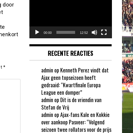
g door
et
te
00:00
12:52
nnenkort
RECENTE REACTIES
et
*
admin
op
Kenneth Perez vindt dat
Ajax geen topseizoen heeft
gedraaid: “Kwartfinale Europa
League een domper”
admin
op
Dit is de vriendin van
Stefan de Vrij
admin
op
Ajax-fans Kale en Kokkie
over aankoop Pasveer: “Volgend
seizoen twee rollators voor de prijs