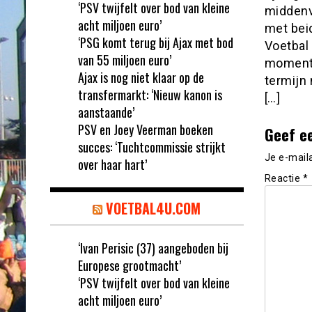
‘PSV twijfelt over bod van kleine
middenv
acht miljoen euro’
met bei
‘PSG komt terug bij Ajax met bod
Voetbal 
van 55 miljoen euro’
momente
Ajax is nog niet klaar op de
termijn
transfermarkt: ‘Nieuw kanon is
[…]
aanstaande’
PSV en Joey Veerman boeken
Geef e
succes: ‘Tuchtcommissie strijkt
Je e-mail
over haar hart’
Reactie
*
VOETBAL4U.COM
‘Ivan Perisic (37) aangeboden bij
Europese grootmacht’
‘PSV twijfelt over bod van kleine
acht miljoen euro’