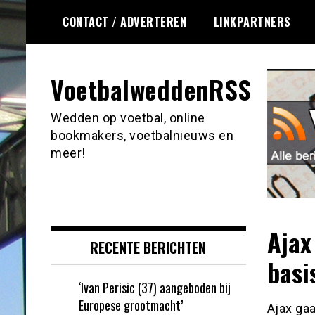
Ga
CONTACT / ADVERTEREN
LINKPARTNERS
naar
de
inhoud
VoetbalweddenRSS
Wedden op voetbal, online
bookmakers, voetbalnieuws en
meer!
Ajax
RECENTE BERICHTEN
basi
‘Ivan Perisic (37) aangeboden bij
Europese grootmacht’
Ajax ga