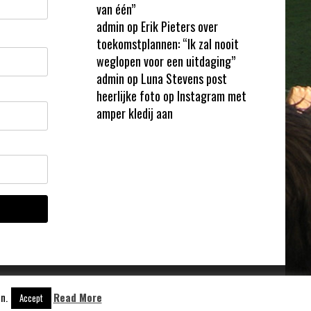
van één”
admin
op
Erik Pieters over
toekomstplannen: “Ik zal nooit
weglopen voor een uitdaging”
admin
op
Luna Stevens post
heerlijke foto op Instagram met
amper kledij aan
n.
Read More
Accept
Aangedreven door
WordPress