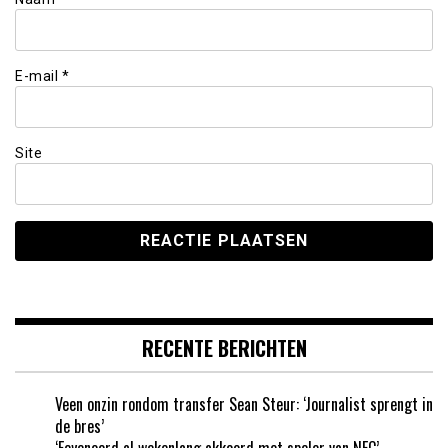
E-mail
*
Site
RECENTE BERICHTEN
Veen onzin rondom transfer Sean Steur: ‘Journalist sprengt in
de bres’
‘Feyenoord al wekenlang akkoord met speler van NEC’