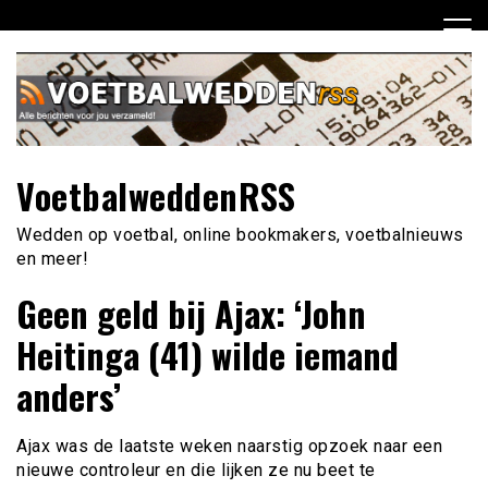
Ga
naar
de
inhoud
VoetbalweddenRSS
Wedden op voetbal, online bookmakers, voetbalnieuws
en meer!
Geen geld bij Ajax: ‘John
Heitinga (41) wilde iemand
anders’
Ajax was de laatste weken naarstig opzoek naar een
nieuwe controleur en die lijken ze nu beet te