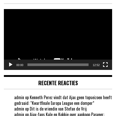
Videospeler
00:00
12:52
RECENTE REACTIES
admin
op
Kenneth Perez vindt dat Ajax geen topseizoen heeft
gedraaid: “Kwartfinale Europa League een domper”
admin
op
Dit is de vriendin van Stefan de Vrij
admin
op
Ajax-fans Kale en Kokkie over aankoop Pasveer: