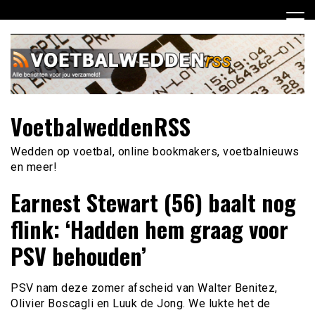
Ga
naar
de
inhoud
VoetbalweddenRSS
Wedden op voetbal, online bookmakers, voetbalnieuws
en meer!
Earnest Stewart (56) baalt nog
flink: ‘Hadden hem graag voor
PSV behouden’
PSV nam deze zomer afscheid van Walter Benitez,
Olivier Boscagli en Luuk de Jong. We lukte het de