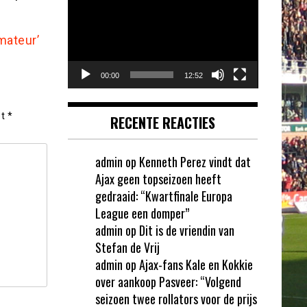
mateur’
00:00
12:52
et
*
RECENTE REACTIES
admin
op
Kenneth Perez vindt dat
Ajax geen topseizoen heeft
gedraaid: “Kwartfinale Europa
League een domper”
admin
op
Dit is de vriendin van
Stefan de Vrij
admin
op
Ajax-fans Kale en Kokkie
over aankoop Pasveer: “Volgend
seizoen twee rollators voor de prijs