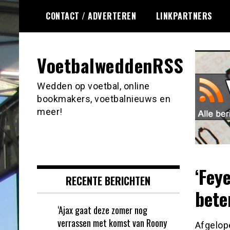
Ga
CONTACT / ADVERTEREN
LINKPARTNERS
naar
de
inhoud
VoetbalweddenRSS
Wedden op voetbal, online
bookmakers, voetbalnieuws en
meer!
‘Fey
RECENTE BERICHTEN
bete
‘Ajax gaat deze zomer nog
verrassen met komst van Roony
Afgelop