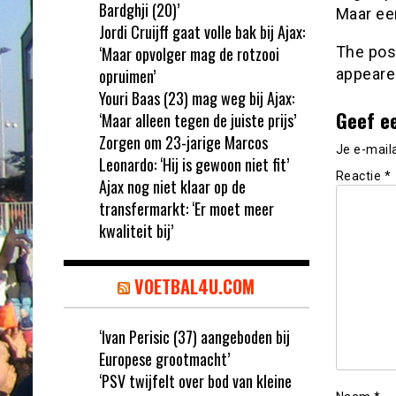
Bardghji (20)’
Maar ee
Jordi Cruijff gaat volle bak bij Ajax:
‘Maar opvolger mag de rotzooi
The po
opruimen’
appeare
Youri Baas (23) mag weg bij Ajax:
Geef e
‘Maar alleen tegen de juiste prijs’
Zorgen om 23-jarige Marcos
Je e-mail
Leonardo: ‘Hij is gewoon niet fit’
Reactie
*
Ajax nog niet klaar op de
transfermarkt: ‘Er moet meer
kwaliteit bij’
VOETBAL4U.COM
‘Ivan Perisic (37) aangeboden bij
Europese grootmacht’
‘PSV twijfelt over bod van kleine