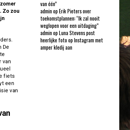
van één”
e zomer
admin
op
Erik Pieters over
. Zo zou
toekomstplannen: “Ik zal nooit
jn
weglopen voor een uitdaging”
admin
op
Luna Stevens post
heerlijke foto op Instagram met
ders.
amper kledij aan
n De
te
r van
queel
e fiets
uyt een
sie van
van