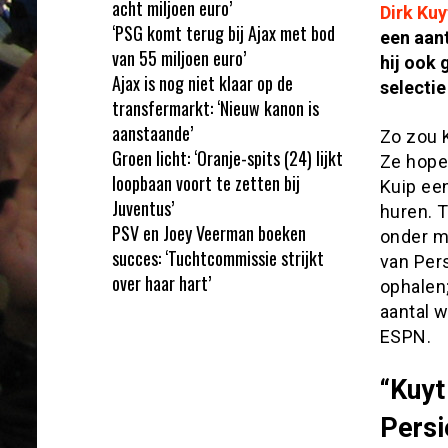
acht miljoen euro’
Dirk Kuy
‘PSG komt terug bij Ajax met bod
een aant
van 55 miljoen euro’
hij ook 
Ajax is nog niet klaar op de
selectie
transfermarkt: ‘Nieuw kanon is
aanstaande’
Zo zou 
Groen licht: ‘Oranje-spits (24) lijkt
Ze hope
loopbaan voort te zetten bij
Kuip ee
Juventus’
huren. T
PSV en Joey Veerman boeken
onder m
succes: ‘Tuchtcommissie strijkt
van Pers
over haar hart’
ophalen;
aantal 
ESPN.
“Kuyt
Persi