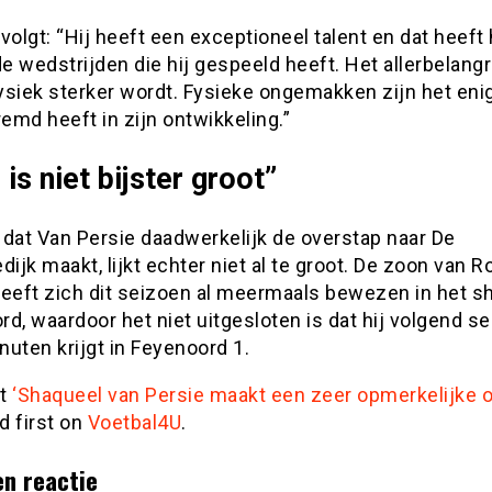
volgt: “Hij heeft een exceptioneel talent en dat heeft h
de wedstrijden die hij gespeeld heeft. Het allerbelangr
fysiek sterker wordt. Fysieke ongemakken zijn het eni
md heeft in zijn ontwikkeling.”
 is niet bijster groot”
 dat Van Persie daadwerkelijk de overstap naar De
jk maakt, lijkt echter niet al te groot. De zoon van R
eeft zich dit seizoen al meermaals bewezen in het sh
d, waardoor het niet uitgesloten is dat hij volgend se
uten krijgt in Feyenoord 1.
st
‘Shaqueel van Persie maakt een zeer opmerkelijke o
d first on
Voetbal4U
.
en reactie