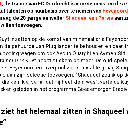
t
, de trainer van FC Dordrecht is voornemens om dez
al talenten op huurbasis over te nemen van
Feyenoord
graag de 20-jarige aanvaller
Shaqueel van Persie
aan zi
 willen toevoegen.
Kuyt inzetten op de komst van minimaal drie Feyenoor
n de gehuurde Jan Plug langer te behouden en gaan i
n poging wagen om ook Ayoub Ouarghi en Aymen Sliti 
rainer Dirk Kuyt hoopt stiekem op meer. De oud-spele
eer Feyenoord en Liverpool zou maar al te graag Sha
ie aan zijn selectie toevoegen: “Shaqueel zou ik op d
 die ken ik al vanaf dat hij heel klein was”, vertelde K
weken geleden in het programma Goedemorgen Eredivi
 ziet het helemaal zitten in Shaqueel 
e”