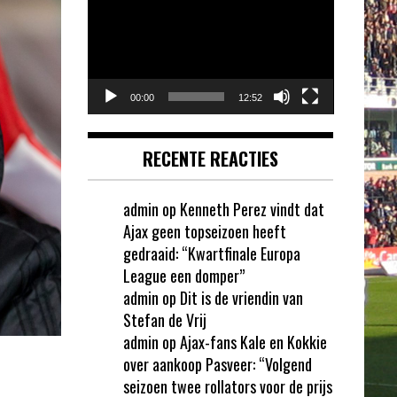
00:00
12:52
RECENTE REACTIES
admin
op
Kenneth Perez vindt dat
Ajax geen topseizoen heeft
gedraaid: “Kwartfinale Europa
League een domper”
admin
op
Dit is de vriendin van
Stefan de Vrij
admin
op
Ajax-fans Kale en Kokkie
over aankoop Pasveer: “Volgend
seizoen twee rollators voor de prijs