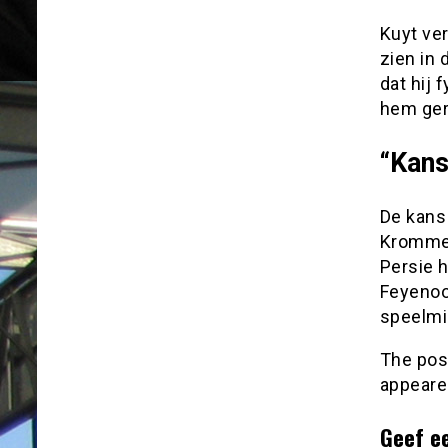
Kuyt ver
zien in 
dat hij 
hem gere
“Kans
De kans
Krommedi
Persie h
Feyenoor
speelmin
The po
appeare
Geef e