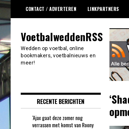
Ga
CONTACT / ADVERTEREN
LINKPARTNERS
naar
de
inhoud
VoetbalweddenRSS
Wedden op voetbal, online
bookmakers, voetbalnieuws en
meer!
‘Sha
RECENTE BERICHTEN
opme
‘Ajax gaat deze zomer nog
verrassen met komst van Roony