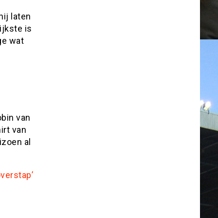
ij laten
ijkste is
ge wat
obin van
irt van
izoen al
verstap’