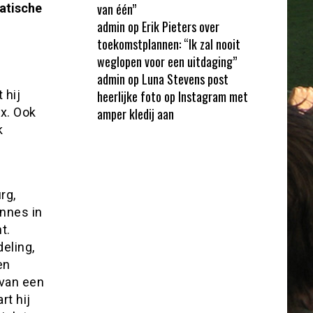
van één”
atische
admin
op
Erik Pieters over
toekomstplannen: “Ik zal nooit
weglopen voor een uitdaging”
admin
op
Luna Stevens post
heerlijke foto op Instagram met
 hij
amper kledij aan
ax. Ook
k
n
rg,
nnes in
t.
deling,
en
 van een
rt hij