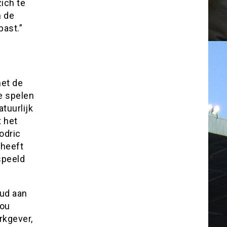
zich te
n de
ast.”
met de
e spelen
tuurlijk
t het
odric
 heeft
speeld
oud aan
zou
rkgever,