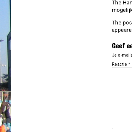
The Ham
mogelijk
The po
appeare
Geef e
Je e-mail
Reactie
*