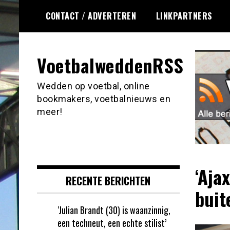
Ga
CONTACT / ADVERTEREN
LINKPARTNERS
naar
de
inhoud
VoetbalweddenRSS
Wedden op voetbal, online
bookmakers, voetbalnieuws en
meer!
‘Aja
RECENTE BERICHTEN
buit
‘Julian Brandt (30) is waanzinnig,
een techneut, een echte stilist’