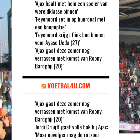
‘Ajax haalt met hem een speler van
wereldklasse binnen’
‘Feyenoord zet in op huurdeal met
een koopoptie’
‘Feyenoord krijgt flink bod binnen
voor Ayase Ueda (27)’
‘Ajax gaat deze zomer nog
verrassen met komst van Roony
Bardghji (20)’
VOETBAL4U.COM
‘Ajax gaat deze zomer nog
verrassen met komst van Roony
Bardghji (20)’
Jordi Cruijff gaat volle bak bij Ajax:
‘Maar opvolger mag de rotzooi