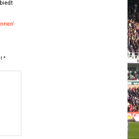
biedt
innen’
et
*