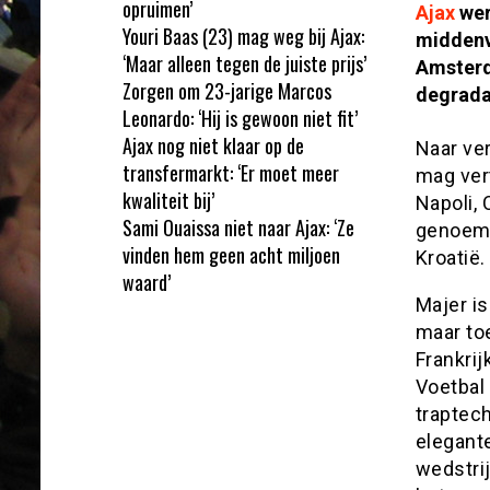
opruimen’
Ajax
wer
Youri Baas (23) mag weg bij Ajax:
midden
‘Maar alleen tegen de juiste prijs’
Amsterd
Zorgen om 23-jarige Marcos
degrada
Leonardo: ‘Hij is gewoon niet fit’
Ajax nog niet klaar op de
Naar ver
transfermarkt: ‘Er moet meer
mag vert
kwaliteit bij’
Napoli, 
Sami Ouaissa niet naar Ajax: ‘Ze
genoemd
vinden hem geen acht miljoen
Kroatië.
waard’
Majer is
maar to
Frankri
Voetbal 
traptech
elegante
wedstrij