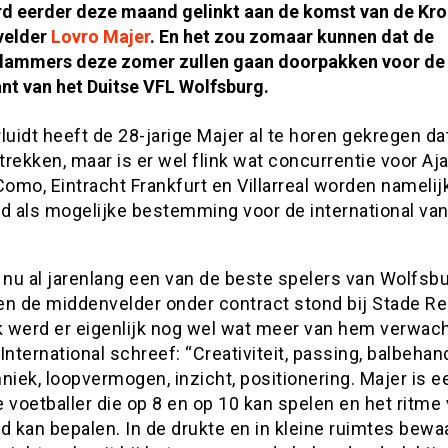
d eerder deze maand gelinkt aan de komst van de Kro
velder
Lovro Majer
. En het zou zomaar kunnen dat de
ammers deze zomer zullen gaan doorpakken voor de
nt van het Duitse VFL Wolfsburg.
luidt heeft de 28-jarige Majer al te horen gekregen dat
rekken, maar is er wel flink wat concurrentie voor Aj
Como, Eintracht Frankfurt en Villarreal worden namelij
 als mogelijke bestemming voor de international va
 nu al jarenlang een van de beste spelers van Wolfsbu
en de middenvelder onder contract stond bij Stade Re
jk werd er eigenlijk nog wel wat meer van hem verwach
International schreef: “Creativiteit, passing, balbehan
niek, loopvermogen, inzicht, positionering. Majer is e
 voetballer die op 8 en op 10 kan spelen en het ritme
d kan bepalen. In de drukte en in kleine ruimtes bewaa