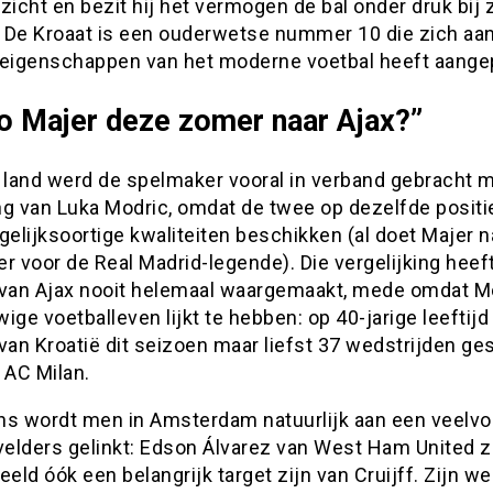
zicht en bezit hij het vermogen de bal onder druk bij 
 De Kroaat is een ouderwetse nummer 10 die zich aa
 eigenschappen van het moderne voetbal heeft aangep
o Majer deze zomer naar Ajax?”
n land werd de spelmaker vooral in verband gebracht 
ng van Luka Modric, omdat de twee op dezelfde positi
gelijksoortige kwaliteiten beschikken (al doet Majer na
r voor de Real Madrid-legende). Die vergelijking heef
 van Ajax nooit helemaal waargemaakt, mede omdat M
ige voetballeven lijkt te hebben: op 40-jarige leeftijd
van Kroatië dit seizoen maar liefst 37 wedstrijden ge
AC Milan.
ns wordt men in Amsterdam natuurlijk aan een veelv
elders gelinkt: Edson Álvarez van West Ham United 
eeld óók een belangrijk target zijn van Cruijff. Zijn we