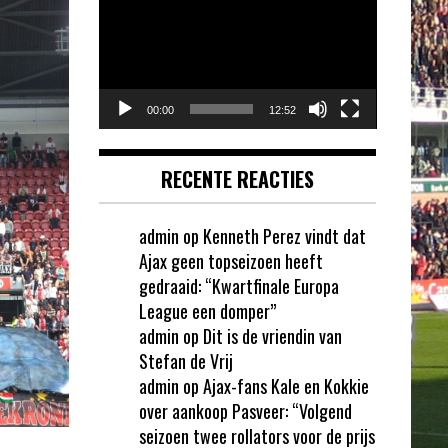
00:00
12:52
RECENTE REACTIES
admin
op
Kenneth Perez vindt dat
Ajax geen topseizoen heeft
gedraaid: “Kwartfinale Europa
League een domper”
admin
op
Dit is de vriendin van
Stefan de Vrij
admin
op
Ajax-fans Kale en Kokkie
over aankoop Pasveer: “Volgend
seizoen twee rollators voor de prijs