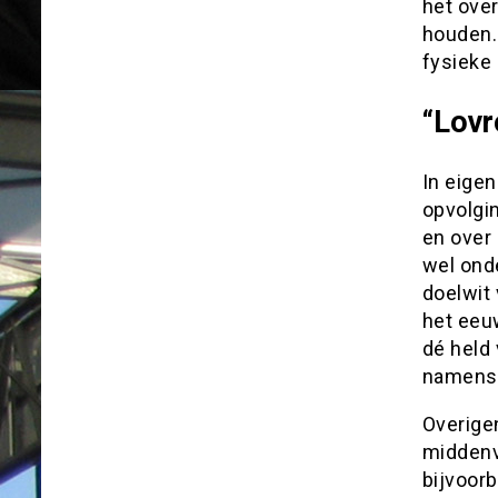
het over
houden.
fysieke
“Lovr
In eige
opvolgi
en over 
wel onde
doelwit
het eeuw
dé held 
namens 
Overige
middenv
bijvoorb