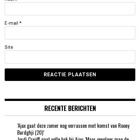
E-mail
*
Site
RECENTE BERICHTEN
‘Ajax gaat deze zomer nog verrassen met komst van Roony
Bardghji (20)’
Jordi Cruijff gaat volle bak bij Ajax: ‘Maar opvolger mag de