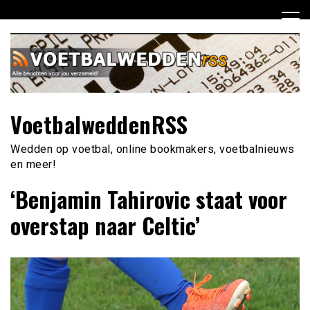
Ga
naar
de
inhoud
VoetbalweddenRSS
Wedden op voetbal, online bookmakers, voetbalnieuws
en meer!
‘Benjamin Tahirovic staat voor
overstap naar Celtic’