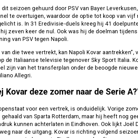
d dit seizoen gehuurd door PSV van Bayer Leverkusen
snel te overtuigen, waardoor de optie tot koop van vijf
gelicht is. In 31 Eredivisie-duels kreeg hij 41 doelpun
 hij zeven keer de nul. Ook was hij de doelman tijdens
ning van PSV tegen Napoli.
 van die twee vertrekt, kan Napoli Kovar aantrekken”, v
p de Italiaanse televisie tegenover Sky Sport Italia. K
el zijn van het transferplan onder de beoogde nieuwe 
iano Allegri.
j Kovar deze zomer naar de Serie A?
penstaat voor een vertrek, is onduidelijk. Vorige zo
j gehaald van Sparta Rotterdam, maar hij heeft nog ge
ndruk kunnen achterlaten in Eindhoven. Ook lijkt Joël
weg naar de uitgang. Kovar is richting volgend seizoe