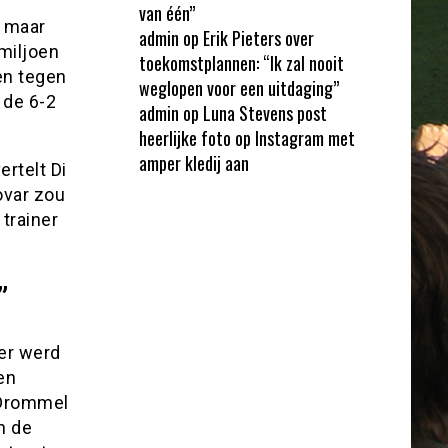
van één”
, maar
admin
op
Erik Pieters over
 miljoen
toekomstplannen: “Ik zal nooit
ten tegen
weglopen voor een uitdaging”
 de 6-2
admin
op
Luna Stevens post
heerlijke foto op Instagram met
amper kledij aan
ertelt Di
ovar zou
trainer
”
mer werd
en
 Drommel
n de