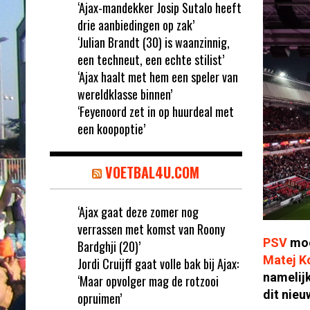
‘Ajax-mandekker Josip Sutalo heeft
drie aanbiedingen op zak’
‘Julian Brandt (30) is waanzinnig,
een techneut, een echte stilist’
‘Ajax haalt met hem een speler van
wereldklasse binnen’
‘Feyenoord zet in op huurdeal met
een koopoptie’
VOETBAL4U.COM
‘Ajax gaat deze zomer nog
verrassen met komst van Roony
PSV
moe
Bardghji (20)’
Matej K
Jordi Cruijff gaat volle bak bij Ajax:
namelijk
‘Maar opvolger mag de rotzooi
dit nieu
opruimen’