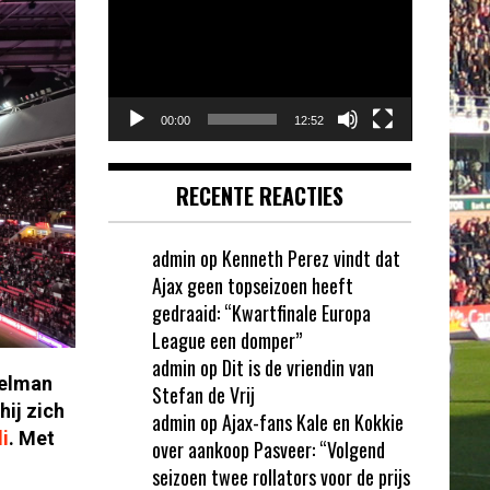
00:00
12:52
RECENTE REACTIES
admin
op
Kenneth Perez vindt dat
Ajax geen topseizoen heeft
gedraaid: “Kwartfinale Europa
League een domper”
admin
op
Dit is de vriendin van
oelman
Stefan de Vrij
hij zich
admin
op
Ajax-fans Kale en Kokkie
i
. Met
over aankoop Pasveer: “Volgend
seizoen twee rollators voor de prijs