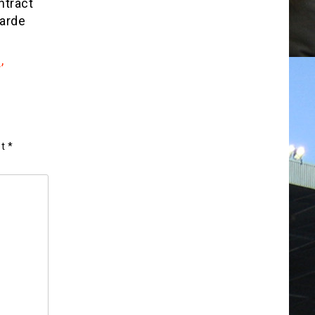
ntract
aarde
’
et
*