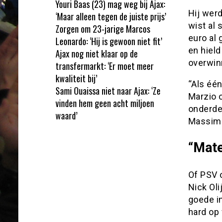
Youri Baas (23) mag weg bij Ajax:
Hij wer
‘Maar alleen tegen de juiste prijs’
wist al 
Zorgen om 23-jarige Marcos
euro al 
Leonardo: ‘Hij is gewoon niet fit’
en hield
Ajax nog niet klaar op de
overwin
transfermarkt: ‘Er moet meer
kwaliteit bij’
“Als één
Sami Ouaissa niet naar Ajax: ‘Ze
Marzio o
vinden hem geen acht miljoen
onderde
waard’
Massimil
“Mate
Of PSV o
Nick Oli
goede i
hard op 