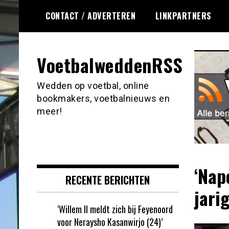
Ga
CONTACT / ADVERTEREN
LINKPARTNERS
naar
de
inhoud
VoetbalweddenRSS
Wedden op voetbal, online
bookmakers, voetbalnieuws en
meer!
‘Nap
RECENTE BERICHTEN
jari
‘Willem II meldt zich bij Feyenoord
voor Neraysho Kasanwirjo (24)’