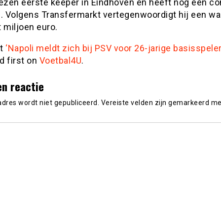
zen eerste keeper in Eindhoven en heeft nog een co
0. Volgens Transfermarkt vertegenwoordigt hij een w
 miljoen euro.
st
‘Napoli meldt zich bij PSV voor 26-jarige basisspeler
d first on
Voetbal4U
.
en reactie
adres wordt niet gepubliceerd.
Vereiste velden zijn gemarkeerd m