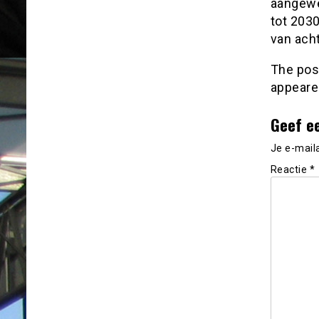
aangewe
tot 203
van acht
The po
appeare
Geef e
Je e-mail
Reactie
*