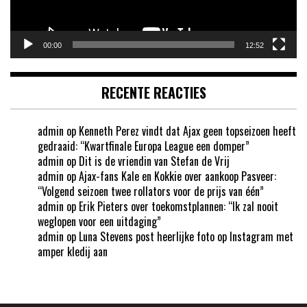
00:00
12:52
RECENTE REACTIES
admin
op
Kenneth Perez vindt dat Ajax geen topseizoen heeft
gedraaid: “Kwartfinale Europa League een domper”
admin
op
Dit is de vriendin van Stefan de Vrij
admin
op
Ajax-fans Kale en Kokkie over aankoop Pasveer:
“Volgend seizoen twee rollators voor de prijs van één”
admin
op
Erik Pieters over toekomstplannen: “Ik zal nooit
weglopen voor een uitdaging”
admin
op
Luna Stevens post heerlijke foto op Instagram met
amper kledij aan