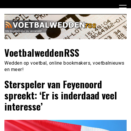
Ga
naar
de
inhoud
VoetbalweddenRSS
Wedden op voetbal, online bookmakers, voetbalnieuws
en meer!
Sterspeler van Feyenoord
spreekt: ‘Er is inderdaad veel
interesse’