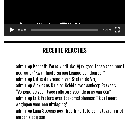
00:00
12:52
RECENTE REACTIES
admin
op
Kenneth Perez vindt dat Ajax geen topseizoen heeft
gedraaid: “Kwartfinale Europa League een domper”
admin
op
Dit is de vriendin van Stefan de Vrij
admin
op
Ajax-fans Kale en Kokkie over aankoop Pasveer:
“Volgend seizoen twee rollators voor de prijs van één”
admin
op
Erik Pieters over toekomstplannen: “Ik zal nooit
weglopen voor een uitdaging”
admin
op
Luna Stevens post heerlijke foto op Instagram met
amper kledij aan