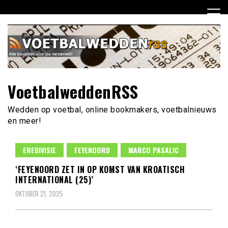
Ga
naar
de
inhoud
VoetbalweddenRSS
Wedden op voetbal, online bookmakers, voetbalnieuws
en meer!
EREDIVISIE
FEYENOORD
MARCO PASALIC
‘FEYENOORD ZET IN OP KOMST VAN KROATISCH
INTERNATIONAL (25)’
OKTOBER 21, 2025