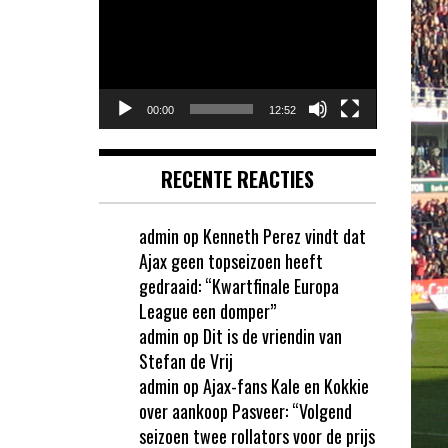
00:00
12:52
RECENTE REACTIES
admin
op
Kenneth Perez vindt dat
Ajax geen topseizoen heeft
gedraaid: “Kwartfinale Europa
League een domper”
admin
op
Dit is de vriendin van
Stefan de Vrij
admin
op
Ajax-fans Kale en Kokkie
over aankoop Pasveer: “Volgend
seizoen twee rollators voor de prijs