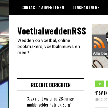
Ga
CONTACT / ADVERTEREN
LINKPARTNERS
naar
de
inhoud
VoetbalweddenRSS
Wedden op voetbal, online
bookmakers, voetbalnieuws en
meer!
RECENTE BERICHTEN
2
‘PSV I
‘Ajax richt vizier op 28-jarige
JUNI 3, 20
middenvelder Patrick Berg’