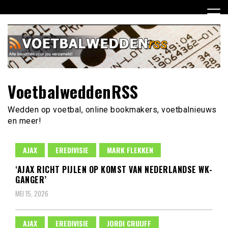
Ga
naar
de
inhoud
VoetbalweddenRSS
Wedden op voetbal, online bookmakers, voetbalnieuws
en meer!
AJAX
EREDIVISIE
MARK FLEKKEN
‘AJAX RICHT PIJLEN OP KOMST VAN NEDERLANDSE WK-
GANGER’
MEI 15, 2026
AJAX
EREDIVISIE
JORDI CRUIJFF