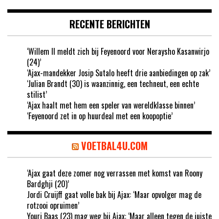
RECENTE BERICHTEN
‘Willem II meldt zich bij Feyenoord voor Neraysho Kasanwirjo
(24)’
‘Ajax-mandekker Josip Sutalo heeft drie aanbiedingen op zak’
‘Julian Brandt (30) is waanzinnig, een techneut, een echte
stilist’
‘Ajax haalt met hem een speler van wereldklasse binnen’
‘Feyenoord zet in op huurdeal met een koopoptie’
VOETBAL4U.COM
‘Ajax gaat deze zomer nog verrassen met komst van Roony
Bardghji (20)’
Jordi Cruijff gaat volle bak bij Ajax: ‘Maar opvolger mag de
rotzooi opruimen’
Youri Baas (23) mag weg bij Ajax: ‘Maar alleen tegen de juiste