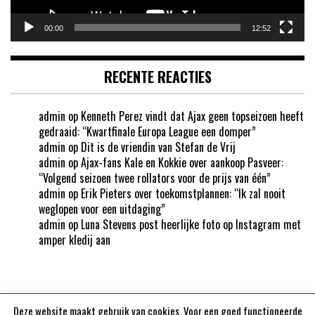
00:00
12:52
RECENTE REACTIES
admin
op
Kenneth Perez vindt dat Ajax geen topseizoen heeft
gedraaid: “Kwartfinale Europa League een domper”
admin
op
Dit is de vriendin van Stefan de Vrij
admin
op
Ajax-fans Kale en Kokkie over aankoop Pasveer:
“Volgend seizoen twee rollators voor de prijs van één”
admin
op
Erik Pieters over toekomstplannen: “Ik zal nooit
weglopen voor een uitdaging”
admin
op
Luna Stevens post heerlijke foto op Instagram met
amper kledij aan
Deze website maakt gebruik van cookies. Voor een goed functioneerde