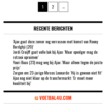
Berichten
Pagina
Pagina
1
2
→
paginering
RECENTE BERICHTEN
‘Ajax gaat deze zomer nog verrassen met komst van Roony
Bardghji (20)’
Jordi Cruijff gaat volle bak bij Ajax: ‘Maar opvolger mag de
rotzooi opruimen’
Youri Baas (23) mag weg bij Ajax: ‘Maar alleen tegen de juiste
prijs’
Zorgen om 23-jarige Marcos Leonardo: ‘Hij is gewoon niet fit’
Ajax nog niet klaar op de transfermarkt: ‘Er moet meer
kwaliteit bij’
VOETBAL4U.COM