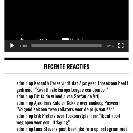
00:00
12:52
RECENTE REACTIES
admin
op
Kenneth Perez vindt dat Ajax geen topseizoen heeft
gedraaid: “Kwartfinale Europa League een domper”
admin
op
Dit is de vriendin van Stefan de Vrij
admin
op
Ajax-fans Kale en Kokkie over aankoop Pasveer:
“Volgend seizoen twee rollators voor de prijs van één”
admin
op
Erik Pieters over toekomstplannen: “Ik zal nooit
weglopen voor een uitdaging”
admin
op
Luna Stevens post heerlijke foto op Instagram met