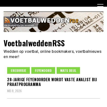
Ga
naar
de
inhoud
VoetbalweddenRSS
Wedden op voetbal, online bookmakers, voetbalnieuws
en meer!
EREDIVISIE
FEYENOORD
MATS DEIJL
28-JARIGE FEYENOORDER WORDT VASTE ANALIST BIJ
PRAATPROGRAMMA
MEI 8, 2026